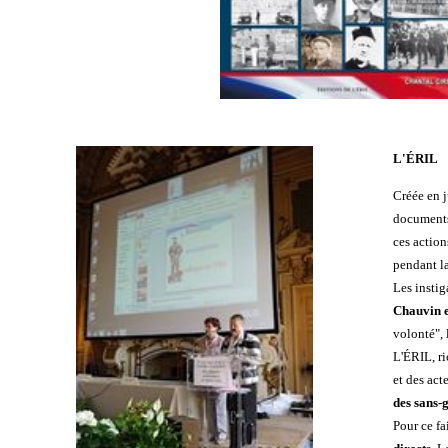
L'ÉRIL
Créée en j
documents 
ces action
pendant la
Les instig
Chauvin 
volonté",
L'ÉRIL, ri
et des act
des sans-
Pour ce fa